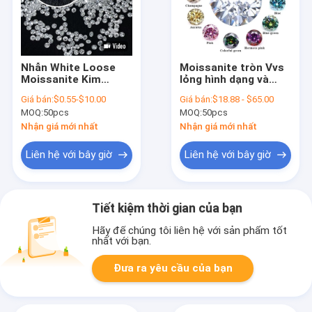
Nhẫn White Loose
Moissanite tròn Vvs
Moissanite Kim
lỏng hình dạng và
cương 1.0 CT mỗi gói
kích thước tùy chỉnh
Giá bán:
$0.55-$10.00
Giá bán:
$18.88 - $65.00
Cỡ nhỏ Vòng Melee
Màu Moissanite
MOQ:
50pcs
MOQ:
50pcs
Moissanite
Nhận giá mới nhất
Nhận giá mới nhất
Liên hệ với bây giờ
Liên hệ với bây giờ
Tiết kiệm thời gian của bạn
Hãy để chúng tôi liên hệ với sản phẩm tốt
nhất với bạn.
Đưa ra yêu cầu của bạn