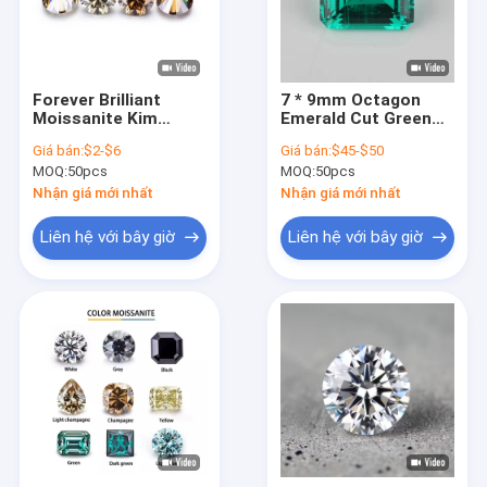
Forever Brilliant
7 * 9mm Octagon
Moissanite Kim
Emerald Cut Green
cương 1 carat tròn
Synthetic Emerald
Giá bán:
$2-$6
Giá bán:
$45-$50
Kim cương cắt sáng
Stone Forever Một
MOQ:
50pcs
MOQ:
50pcs
Màu sâm banh
màu Moissanite
Nhận giá mới nhất
Nhận giá mới nhất
Liên hệ với bây giờ
Liên hệ với bây giờ
Trang Chủ
Các sản phẩm
Về chúng tôi