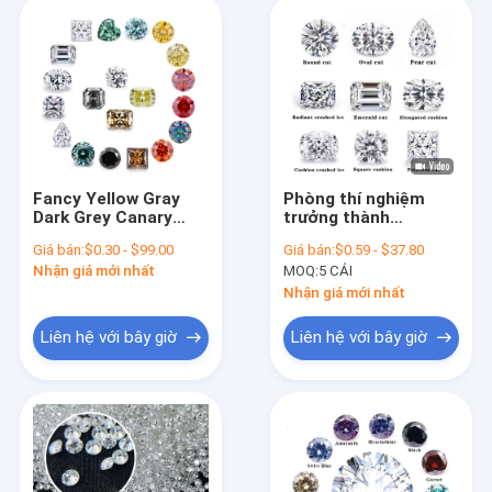
Fancy Yellow Gray
Phòng thí nghiệm
Dark Grey Canary
trưởng thành
Green Red Pink Color
Moissanite kim
Giá bán:
$0.30 - $99.00
Giá bán:
$0.59 - $37.80
Màu kim cương lỏng
cương bằng chứng
Nhận giá mới nhất
MOQ:
5 CÁI
VVS 7-Carat Đèn tươi
Custom Kim cương
Nhận giá mới nhất
tổng hợp
Liên hệ với bây giờ
Liên hệ với bây giờ