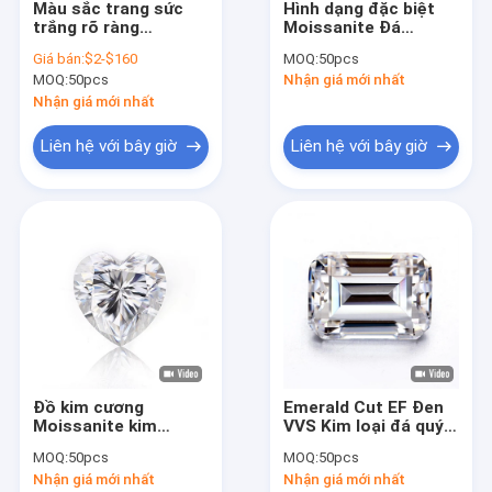
Màu sắc trang sức
Hình dạng đặc biệt
Tham quan nhà máy
trắng rõ ràng
Moissanite Đá
Moissanite Heart
Moissanite trắng
Giá bán:
$2-$160
MOQ:
50pcs
Arrow Radiant Rings
VVS1 tròn không có
Kiểm soát chất lượng
MOQ:
50pcs
Nhận giá mới nhất
Cut
lỗi
Nhận giá mới nhất
Liên hệ chúng tôi
Liên hệ với bây giờ
Liên hệ với bây giờ
Tin tức
Các trường hợp
Dây chuyền trang sức bạc Sterling
Vòng cổ mặt dây chuyền trái tim bằng bạc Sterling
Đồ kim cương
Emerald Cut EF Đen
Nhẫn trang sức bạc Sterling
Moissanite kim
VVS Kim loại đá quý
cương 1ct hình trái
Loose Moissanite
Bông tai trang sức bạc Sterling
MOQ:
50pcs
MOQ:
50pcs
tim cho nhẫn
Diamond For Rings
Nhận giá mới nhất
Nhận giá mới nhất