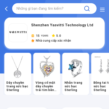
Shenzhen Yasvitti Technology Ltd
15
5.0
YEARS
Nhà cung cấp xác nhận
Dây chuyền
Vòng cổ mặt
Nhẫn trang
Bông tai 
trang sức bạc
dây chuyền
sức bạc
sức bạc
Sterling
trái tim bằng
Sterling
Sterling
bạc Sterling