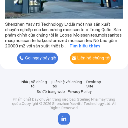
Shenzhen Yasvitti Technology Ltd.là một nhà sản xuất
chuyên nghiệp của kim cương moissanite ở Trung Quốc. Sản
phẩm chính của chúng tôi là Loose Moissanites,moissanites
màu,moissanite hạt,customized moissanites Nó bao gồm
20000 m2 với sản xuất thiết b...
Tìm hiểu thêm
Gọi ngay bây giờ
Liên hệ chúng tôi
Nhà
Về chúng
Liên hệ với chúng
Desktop
tôi
tôi
Site
Sơ đồ trang web
Privacy Policy
Phẩm chất
Dây chuyền trang sức bạc Sterling
Nhà máy trung
quốc.Copyright © 2026 Shenzhen Yasvitti Technology Ltd. All
Rights Reserved.