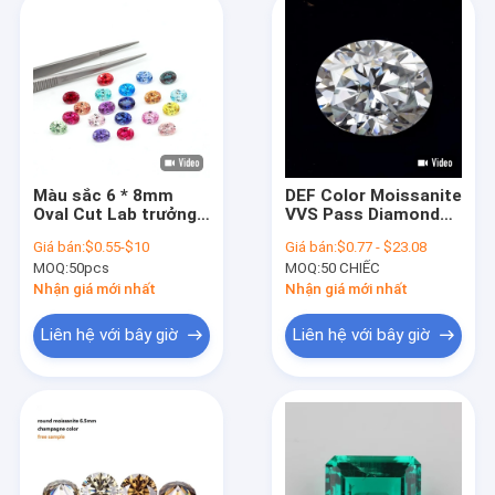
Màu sắc 6 * 8mm
DEF Color Moissanite
Oval Cut Lab trưởng
VVS Pass Diamond
thành Kim cương 22
Tester Loose Oval
Giá bán:
$0.55-$10
Giá bán:
$0.77 - $23.08
đa màu 1.5ct
Moissanite Stones
MOQ:
50pcs
MOQ:
50 CHIẾC
Sapphire Ruby
Emerald Loose
Nhận giá mới nhất
Nhận giá mới nhất
Gemstone
Liên hệ với bây giờ
Liên hệ với bây giờ